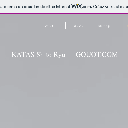
lateforme de création de sites internet
.com
. Créez votre site au
ACCUEIL
La CAVE
MUSIQUE
KATAS Shito Ryu GOUOT.COM